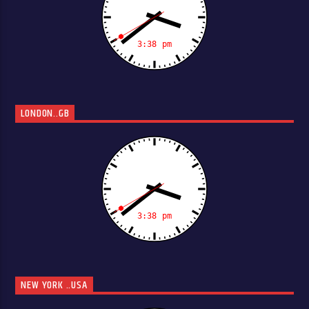
LONDON..GB
NEW YORK ..USA