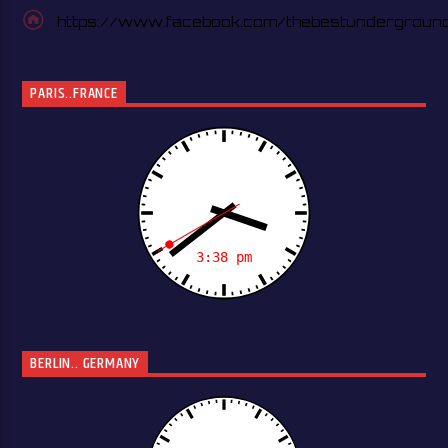
https://www.facebook.com/thebestundergroun
PARIS..FRANCE
BERLIN.. GERMANY