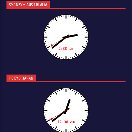
SYDNEY– AUSTRLALIA
TOKYO..JAPAN